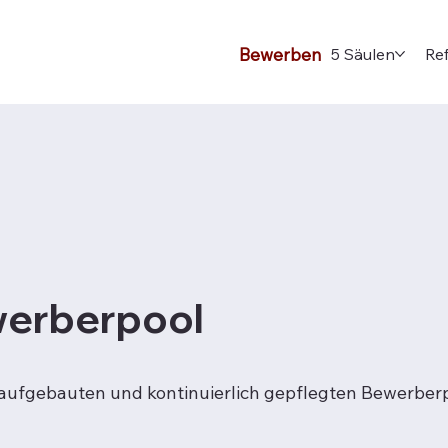
Bewerben
5 Säulen
Re
ewerberpool
 aufgebauten und kontinuierlich gepflegten Bewerberp