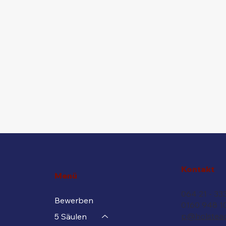
Kontakt
Menü
064 21 - 33
Bewerben
0160 948 1
p@holstea
5 Säulen